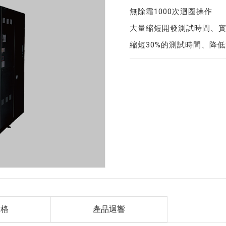
無除霜1000次迴圈操作
大量縮短開發測試時間、
縮短30%的測試時間、降低
規格
產品迴響