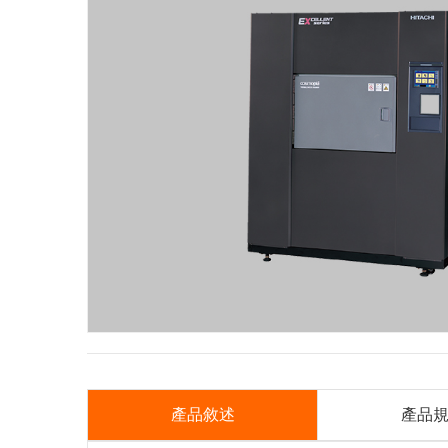
產品敘述
產品