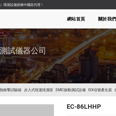
日立）環測設備授權中國區代理！
網站首頁
關於我
測試儀器公司
熱衝擊試驗箱
步入式恆溫恆濕室
EMIC振動測試設備
ISX信號產生器
EC-86LHHP