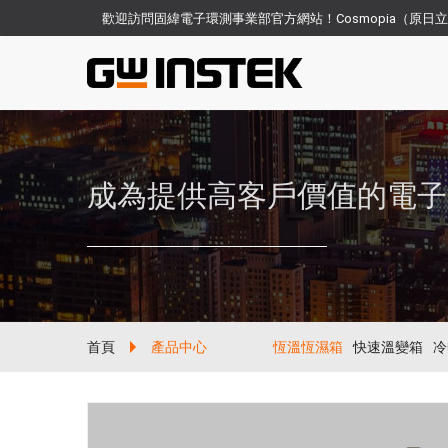
歡迎訪問固緯電子環測事業部官方網站！Cosmopia（原
成為提供高客戶價值的電子
首頁
產品中心
恆溫恆濕箱
快速溫變箱
冷