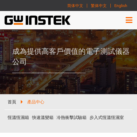
简体中文
繁体中文
English
成為提供高客戶價值的電子測試儀器
公司
首頁
產品中心
恆溫恆濕箱
快速溫變箱
冷熱衝擊試驗箱
步入式恆溫恆濕室